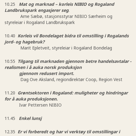
10.25
Mat og marknad – korleis NIBIO og Rogaland
Landbrukspark engasjerer seg
.
Arne Sæbø, stasjonsstyrar NIBIO Særheim og
styreleiar i Rogaland Landbrukspark
10.40
Korleis vil Bondelaget bidra til omstilling i Rogalands
jord- og hagebruk?
Marit Epletveit, styreleiar i Rogaland Bondelag
10.55
Tilgang til marknaden gjennom betre handelsavtalar -
realismen i å auka norsk produksjon
gjennom redusert import.
Dag Ove Aksland, regiondirektør Coop, Region Vest
11.20
Grøntsektoren i Rogaland: muligheter og hindringar
for å auka produksjonen.
Ivar Pettersen NIBIO
11.45
Enkel lunsj
12.35
Er vi forberedt og har vi verktøy til omstillingar i