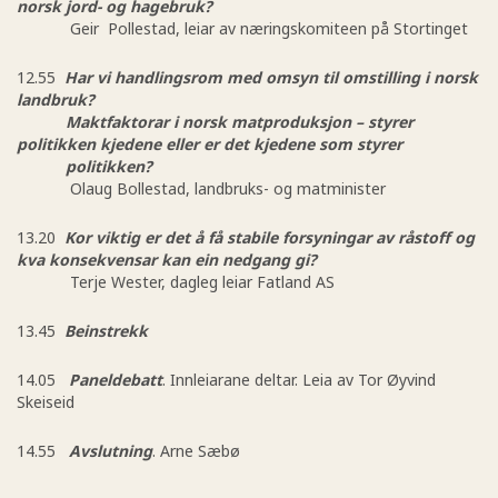
norsk jord- og hagebruk?
Geir Pollestad, leiar av næringskomiteen på Stortinget
12.55
Har vi handlingsrom med omsyn til omstilling i norsk
landbruk?
Maktfaktorar i norsk matproduksjon – styrer
politikken kjedene eller er det kjedene som styrer
politikken?
Olaug Bollestad, landbruks- og matminister
13.20
Kor viktig er det å få stabile forsyningar av råstoff og
kva konsekvensar kan ein nedgang gi?
Terje Wester, dagleg leiar Fatland AS
13.45
Beinstrekk
14.05
Paneldebatt
. Innleiarane deltar. Leia av Tor Øyvind
Skeiseid
14.55
Avslutning
. Arne Sæbø