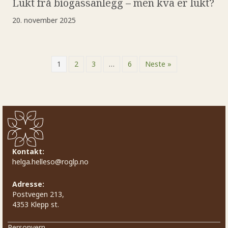
Lukt frå biogassanlegg – men kva er lukt?
20. november 2025
1
2
3
…
6
Neste »
Kontakt:
helga.helleso@roglp.no
Adresse:
Postvegen 213,
4353 Klepp st.
Personvern