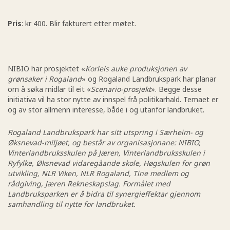
Pris
: kr 400. Blir fakturert etter møtet.
NIBIO har prosjektet «
Korleis auke produksjonen av
grønsaker i Rogaland
» og Rogaland Landbrukspark har planar
om å søka midlar til eit «
Scenario-prosjekt
». Begge desse
initiativa vil ha stor nytte av innspel frå politikarhald. Temaet er
og av stor allmenn interesse, både i og utanfor landbruket.
Rogaland Landbrukspark har sitt utspring i Særheim- og
Øksnevad-miljøet, og består av organisasjonane: NIBIO,
Vinterlandbruksskulen på Jæren, Vinterlandbruksskulen i
Ryfylke, Øksnevad vidaregåande skole, Høgskulen for grøn
utvikling, NLR Viken, NLR Rogaland, Tine medlem og
rådgiving, Jæren Rekneskapslag.
Formålet med
Landbruksparken er å bidra til synergieffektar gjennom
samhandling til nytte for landbruket.