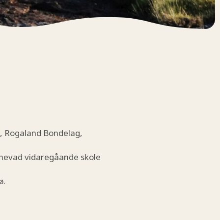
, Rogaland Bondelag,
snevad vidaregåande skole
ø.