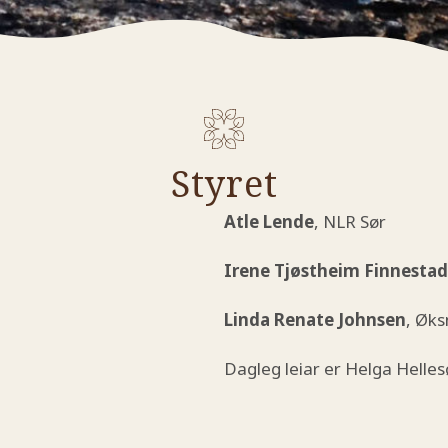
Styret
Atle Lende
, NLR Sør
Irene Tjøstheim Finnestad
Linda Renate Johnsen
, Øk
Dagleg leiar er Helga Helles