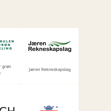
r grøn
Jæren Rekneskapslag
g