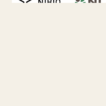
NLR SA
NIBIO avd Særheim
Tveit Videregående
Vinterlandbrukss
Skule
på Jæren