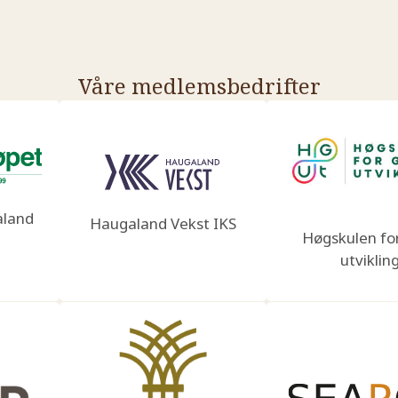
Våre medlemsbedrifter
aland
Haugaland Vekst IKS
Høgskulen fo
utviklin