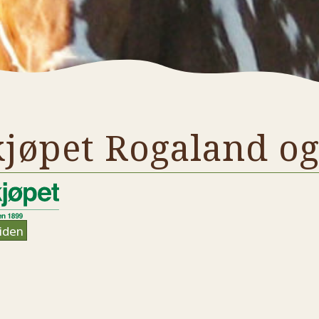
kjøpet Rogaland o
iden