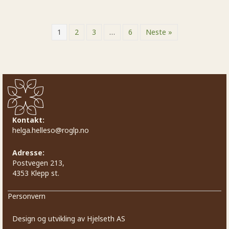
1
2
3
…
6
Neste »
Kontakt:
helga.helleso@roglp.no
Adresse:
Postvegen 213,
4353 Klepp st.
Personvern
Design og utvikling av Hjelseth AS