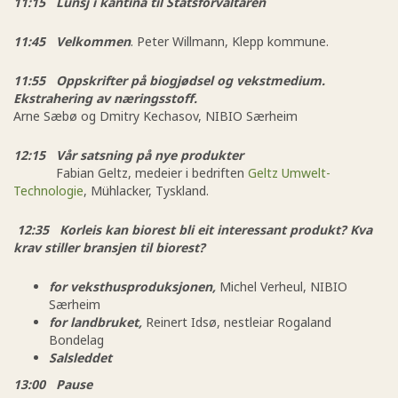
11:15 Lunsj i kantina til Statsforvaltaren
11:45
Velkommen
. Peter Willmann, Klepp kommune.
11:55 Oppskrifter på biogjødsel og vekstmedium.
Ekstrahering av næringsstoff.
Arne Sæbø og Dmitry Kechasov, NIBIO Særheim
12:15 Vår satsning på nye produkter
Fabian Geltz, medeier i bedriften
Geltz Umwelt-
Technologie
, Mühlacker, Tyskland.
12:35 Korleis kan biorest bli eit interessant produkt? Kva
krav stiller bransjen til biorest?
for veksthusproduksjonen,
Michel Verheul, NIBIO
Særheim
for landbruket,
Reinert Idsø, nestleiar Rogaland
Bondelag
Salsleddet
13:00
Pause