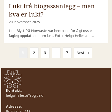
Lukt frå biogassanlegg – men
kva er lukt?
20. november 2025
Line Blytt frå Norwaste var henta inn for å gi oss ei
fagleg oppdatering om lukt. Foto: Helga Hellesø. ...
1
2
3
…
7
Neste »
Kontakt:
helga.helleso@roglp.no
Adresse:
Postvegen 213,